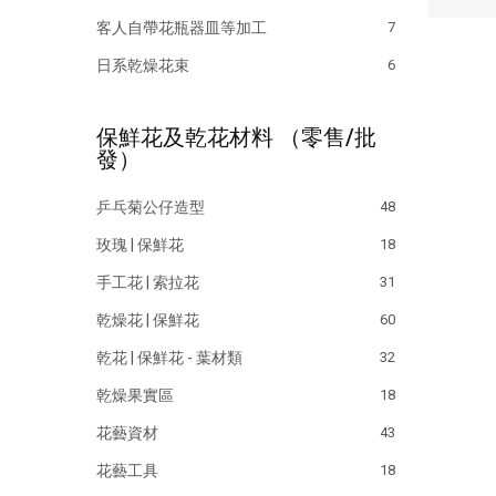
客人自帶花瓶器皿等加工
7
日系乾燥花束
6
保鮮花及乾花材料 （零售/批
發）
乒乓菊公仔造型
48
玫瑰 | 保鮮花
18
手工花 | 索拉花
31
乾燥花 | 保鮮花
60
乾花 | 保鮮花 - 葉材類
32
乾燥果實區
18
花藝資材
43
花藝工具
18