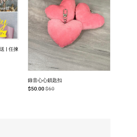
 | 任揀
錄音心心鎖匙扣
$50.00
$60