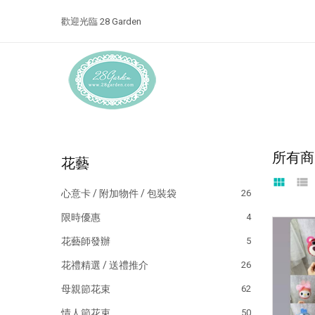
歡迎光臨 28 Garden
所有商
花藝
view_module
view_list
心意卡 / 附加物件 / 包裝袋
26
限時優惠
4
花藝師發辦
5
花禮精選 / 送禮推介
26
母親節花束
62
情人節花束
50