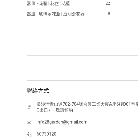
器皿 - 花瓶 | 花盆 | 花藍
22
器皿 - 玻璃罩花瓶 | 透明盒花器
8
聯絡方式
長沙灣青山道702-704號合興工業大廈A座6樓D01室 
C出口） - 敬請預約
info28garden@gmail.com
60730120