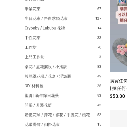
畢業花束
67
生日花束 / 告白求婚花束
127
Crybaby / Labubu 花禮
14
中性花束
22
工作坊
70
上門工作坊
3
桌花 / 盆花擺設 / 小擺設
83
玻璃罩花瓶 / 花盒 / 浮游瓶
49
購買任何
DIY 材料包
28
| 揀任
$50.00
聖誕 | 新年節日花藝
93
開張 / 升遷花籃
42
婚禮花球 / 捧花 / 襟花 / 手腕花 / 頭花
82
花環掛飾 / 倒掛花束
15