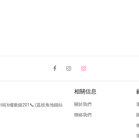
相關信息
關於我們
到咗6樓撳鐘201📞 (荔枝角地鐵站
聯絡我們