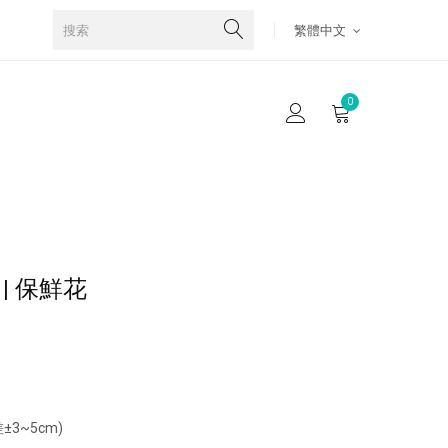
繁體中文
0
| 保鮮花
±3~5cm)