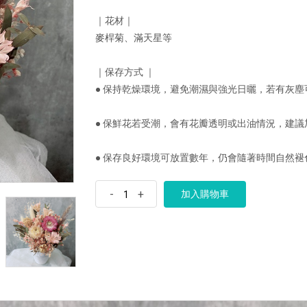
｜花材｜
麥桿菊、滿天星等
｜保存方式 ｜
● 保持乾燥環境，避免潮濕與強光日曬，若有灰塵
● 保鮮花若受潮，會有花瓣透明或出油情況，建
● 保存良好環境可放置數年，仍會隨著時間自然
-
+
加入購物車