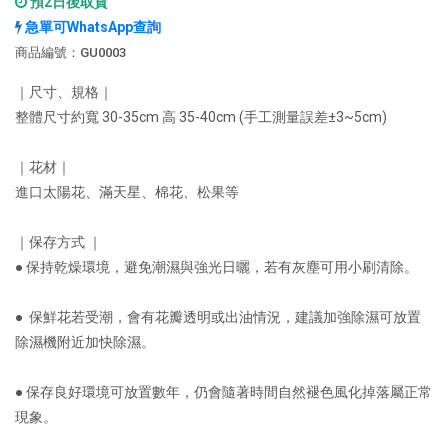
預2日後取貨
急單可WhatsApp查詢
商品編號：GU0003
｜尺寸、規格｜
整體尺寸約寬 30-35cm 高 35-40cm (手工測量誤差±3~5cm)
｜花材｜
進口太陽花、滿天星、棉花、松果等
｜保存方式 ｜
● 保持乾燥環境，避免潮濕與強光日曬，若有灰塵可用小刷清除。
● 保鮮花若受潮，會有花瓣透明或出油情況，建議加強除濕可放置
除濕機附近加快除濕。
● 保存良好環境可放置數年，仍會隨著時間自然褪色風化掉落屬正常
現象。