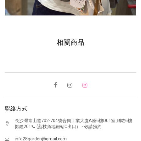
相關商品
聯絡方式
長沙灣青山道702-704號合興工業大廈A座6樓D01室 到咗6樓
撳鐘201📞 (荔枝角地鐵站C出口） - 敬請預約
info28garden@gmail.com